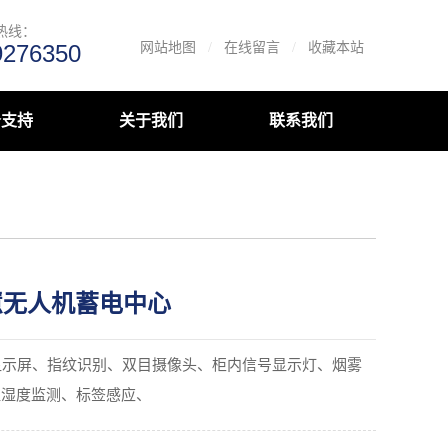
热线：
9276350
网站地图
/
在线留言
/
收藏本站
务支持
关于我们
联系我们
慧无人机蓄电中心
显示屏、指纹识别、双目摄像头、柜内信号显示灯、烟雾
温湿度监测、标签感应、